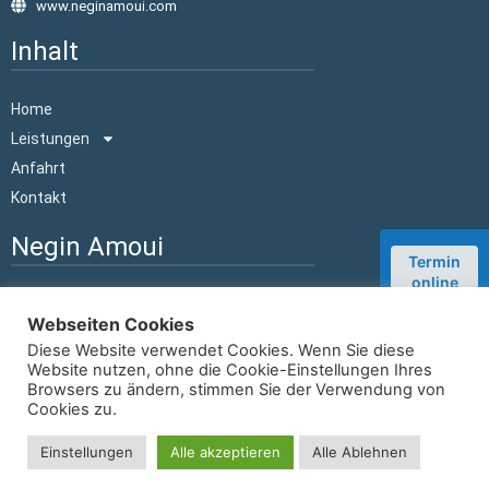
www.neginamoui.com
Inhalt
Home
Leistungen
Anfahrt
Kontakt
Negin Amoui
Termin
online
Zahnärztin in Düsseldorf
buchen
Webseiten Cookies
Nachricht
Diese Website verwendet Cookies. Wenn Sie diese
senden
Website nutzen, ohne die Cookie-Einstellungen Ihres
©
Negin Amoui
2026- Design by
neu-protec.de
Browsers zu ändern, stimmen Sie der Verwendung von
Cookies zu.
Impressum
|
Datenschutzerklärung
Einstellungen
Alle akzeptieren
Alle Ablehnen