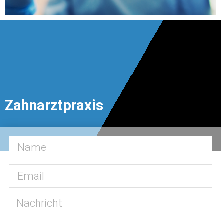
Zahnreinigung
Düsseldorf
Erfahen Sie mehr
Zahnarztpraxis