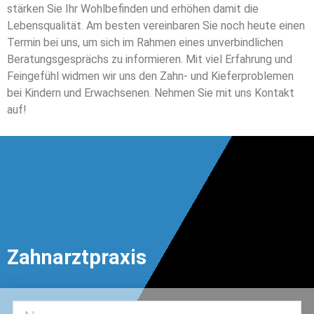
stärken Sie Ihr Wohlbefinden und erhöhen damit die
Lebensqualität. Am besten vereinbaren Sie noch heute einen
Termin bei uns, um sich im Rahmen eines unverbindlichen
Beratungsgesprächs zu informieren. Mit viel Erfahrung und
Feingefühl widmen wir uns den Zahn- und Kieferproblemen
bei Kindern und Erwachsenen. Nehmen Sie mit uns Kontakt
auf!
Zahnarztpraxis